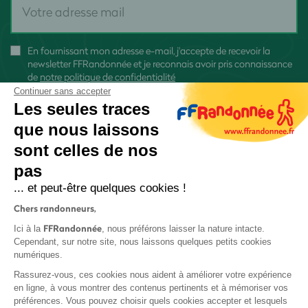
En fournissant mon adresse e-mail, j'accepte de recevoir la
newsletter FFRandonnée et je reconnais avoir pris connaissance
de
notre politique de confidentialité
Continuer sans accepter
Les seules traces
que nous laissons
sont celles de nos
S'inscrire
pas
... et peut-être quelques cookies !
Chers randonneurs,
FFRandonnée
Ici à la
, nous préférons laisser la nature intacte.
Cependant, sur notre site, nous laissons quelques petits cookies
numériques.
Mentions légales et CGU
Rassurez-vous, ces cookies nous aident à améliorer votre expérience
Protection des données
en ligne, à vous montrer des contenus pertinents et à mémoriser vos
Politique de confidentialité
préférences. Vous pouvez choisir quels cookies accepter et lesquels