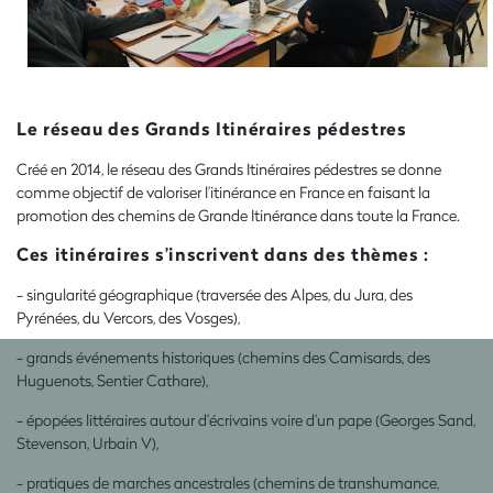
Le réseau des Grands Itinéraires pédestres
Créé en 2014, le réseau des Grands Itinéraires pédestres se donne
comme objectif de valoriser l’itinérance en France en faisant la
promotion des chemins de Grande Itinérance dans toute la France.
Ces itinéraires s’inscrivent dans des thèmes :
- singularité géographique (traversée des Alpes, du Jura, des
Pyrénées, du Vercors, des Vosges),
- grands événements historiques (chemins des Camisards, des
Huguenots, Sentier Cathare),
- épopées littéraires autour d’écrivains voire d’un pape (Georges Sand,
Stevenson, Urbain V),
- pratiques de marches ancestrales (chemins de transhumance,