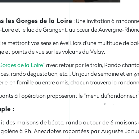
s les Gorges de la Loire
: Une invitation à randonn
r-Loire et le lac de Grangent, au cœur de Auvergne-Rhône
oire mettront vos sens en éveil, lors d’une multitude de b
e et points de vue sur les volcans du Velay.
Gorges de la Loire”
avec retour par le train, Rando chanta
es, rando dégustation, etc… Un jour de semaine et en 
rie, en famille ou entre amis, chacun trouvera la randonné
ipants à l’opération proposeront le “menu du randonneur
ple :
cuit des maisons de béate, rando autour de 6 maisons
igolène à 9h. Anecdotes racontées par Auguste Janue