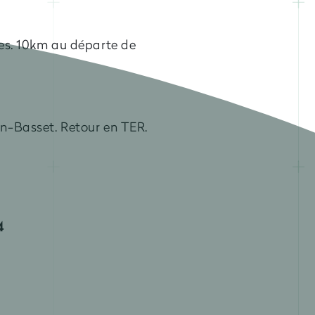
es. 10km au départe de
n-Basset. Retour en TER.
4