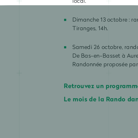
local.
Dimanche 13 octobre : ra
Tiranges, 14h.
Samedi 26 octobre, rando
De Bas-en-Basset à Aure
Randonnée proposée par
Retrouvez un programm
Le mois de la Rando dan