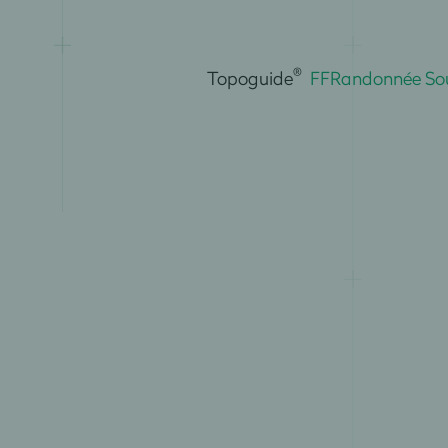
®
Topoguide
FFRandonnée Sour