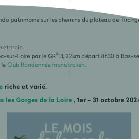
ndo patrimoine sur les chemins du plateau de Tirang
 et train.
®
c-sur-Loire par le GR
3, 22km départ 8h30 à Bas-se
 le
Club Randonnée monistrolien
.
e
riche et varié.
s les Gorges de la Loire
, 1er – 31 octobre 202