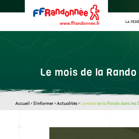
LA FÉD
Le mois de la Rando 
Accueil
>
S'informer
>
Actualités
>
Le mois de la Rando dans les G