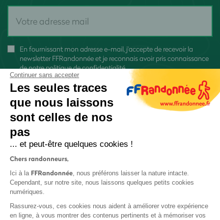
En fournissant mon adresse e-mail, j'accepte de recevoir la
newsletter FFRandonnée et je reconnais avoir pris connaissance
de
notre politique de confidentialité
Continuer sans accepter
Les seules traces
que nous laissons
sont celles de nos
S'inscrire
pas
... et peut-être quelques cookies !
Chers randonneurs,
FFRandonnée
Ici à la
, nous préférons laisser la nature intacte.
Cependant, sur notre site, nous laissons quelques petits cookies
numériques.
Mentions légales et CGU
Rassurez-vous, ces cookies nous aident à améliorer votre expérience
Protection des données
en ligne, à vous montrer des contenus pertinents et à mémoriser vos