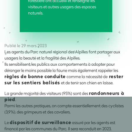
forestière ont accueilli et renseigné les
visiteurs et autres usagers des espaces
naturels.
Publié le 29 mars 2023
Les agents du Parc naturel régional des Alpilles font partager aux
usagers la beauté et la fragilité des Alpilles.
Ils sensibilisent les publics aux comportements à adopter pour
déranger le moins possible la faune mais également rappeler les
règles de bonne conduite
rester
comme la nécessité de
sur les sentiers balisés
et de tenir son chien en laisse.
randonneurs à
La grande majorité des visiteurs (95%) sont des
pied
.
Parmi les autres pratiques, on compte essentiellement des cyclistes
(3,9%), des grimpeurs et des cavaliers.
dispositif de surveillance
Le
assuré par les agents est
financé par les communes du Parc. Il sera reconduit en 2023.