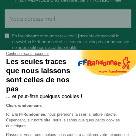
En fournissant mon adresse e-mail, j'accepte de recevoir la
newsletter FFRandonnée et je reconnais avoir pris connaissance
de
notre politique de confidentialité
Continuer sans accepter
Les seules traces
que nous laissons
sont celles de nos
S'inscrire
pas
... et peut-être quelques cookies !
Chers randonneurs,
FFRandonnée
Ici à la
, nous préférons laisser la nature intacte.
Cependant, sur notre site, nous laissons quelques petits cookies
numériques.
Mentions légales et CGU
Rassurez-vous, ces cookies nous aident à améliorer votre expérience