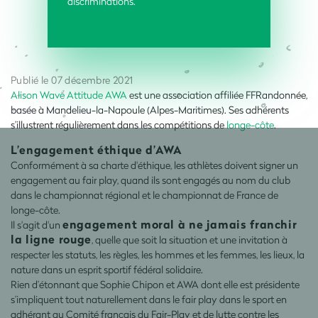
discriminations.
Publié le 07 décembre 2021
Alison Wave Attitude AWA
est une association affiliée FFRandonnée,
basée à Mandelieu-la-Napoule (Alpes-Maritimes). Ses adhérents
s’illustrent régulièrement dans les compétitions de
longe-côte
.
L’engagement éthique d’AWA
Conformément à sa charte d'éthique, les athlètes doivent signer un
engagement au fair play, quand ils sont engagés au nom du club
dans le championnat régional et le championnat de France de
longe-côte.
engagement moral à ne jamais franchir
Il s'agit d'un
la ligne rouge
, quelle que soit la situation et une invitation à
respecter les statuts, les règles, les hommes et les femmes, les lieux, la
nature dans un esprit sportif fédéral solidaire.
Rien d’étonnant que Sophie Chipon et AWA dont elle est présidente
s’impliquent tout naturellement dans le fair play dans le sport en
adhérant au Comité français du Fair-Play et de lutte contre les