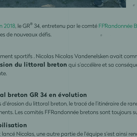
®
en 2018
, le GR
34, entretenu par le comté
FFRandonnée B
des de nouveaux défis.
ement sportifs . Nicolas Nicolas Vandenelsken avait comm
ion du littoral breton
qui s’accélère et sa conséque
te.
oral breton GR 34 en évolution
rosion du littoral breton, le tracé de l’itinéraire de ra
ents. Les comités FFRandonnée bretons sont toujours sur
ilisation
 lancé Nicolas, une autre partie de l'équipe s'est ainsi r