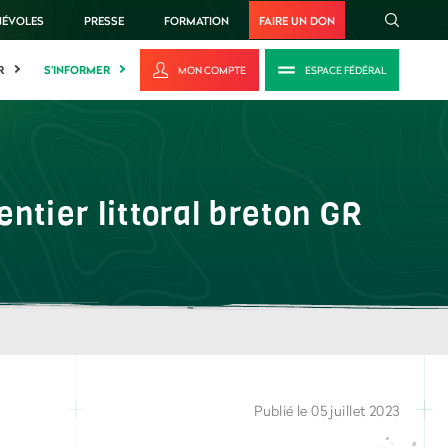
NÉVOLES
PRESSE
FORMATION
FAIRE UN DON
R
S'INFORMER
MON COMPTE
ESPACE FÉDÉRAL
ntier littoral breton GR
Publié le 05 juillet 2023