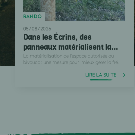
RANDO
05/08/2026
Dans les Écrins, des
panneaux matérialisent la...
La matérialisation de l'espace autorisée au
bivouac : une mesure pour mieux gérer la fré...
LIRE LA SUITE