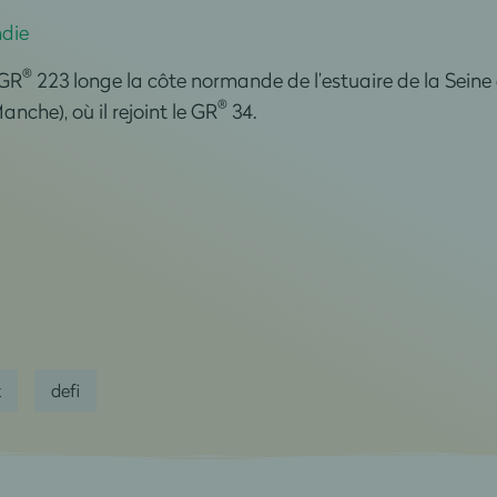
ndie
®
 GR
223 longe la côte normande de l’estuaire de la Seine
®
nche), où il rejoint le GR
34.
t
defi