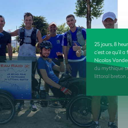
25 jours, 8 heu
c’est ce qu’il a
Nicolas Vanden
du mythique se
littoral breton .