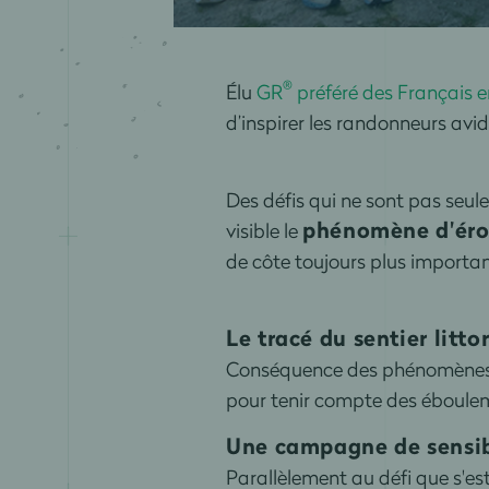
®
Élu
GR
préféré des Français 
d’inspirer les randonneurs avi
Des défis qui ne sont pas seul
phénomène d'éros
visible le
de côte toujours plus importan
Le tracé du sentier litt
Conséquence des phénomènes d'é
pour tenir compte des éboulem
Une campagne de sensib
Parallèlement au défi que s'est