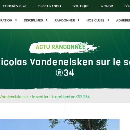
CONGRÈS 2026
ESPRIT RANDO
BOUTIQUE
MONGR
BÉ
ÉRATION
DISCIPLINES
RANDONNER
NOS CLUBS
ADHÉRE
ACTU RANDONNÉE
icolas Vandenelsken sur le se
®34
Vandenelsken sur le sentier littoral breton GR ®34