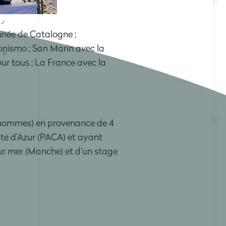
nnée de Catalogne ;
onismo ; San Marin avec la
ur tous ; La France avec la
6 hommes) en provenance de 4
ôte d’Azur (PACA) et ayant
ur mer (Manche) et d’un stage