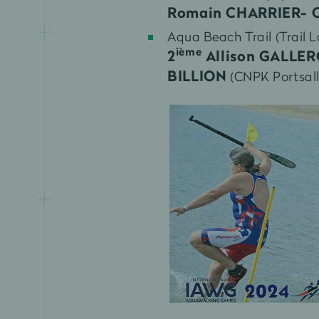
Romain CHARRIER- 
Aqua Beach Trail (Trail 
ième
2
Allison GALLE
BILLION
(CNPK Portsall