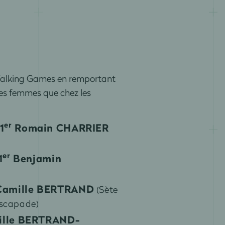
lking Games en remportant
les femmes que chez les
er
1
Romain CHARRIER
er
1
Benjamin
Camille BERTRAND
(Sète
scapade)
ille BERTRAND-