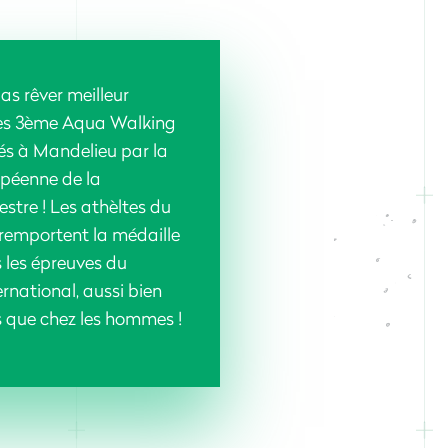
as rêver meilleur
ces 3ème Aqua Walking
s à Mandelieu par la
péenne de la
tre ! Les athèltes du
 remportent la médaille
s les épreuves du
national, aussi bien
s que chez les hommes !