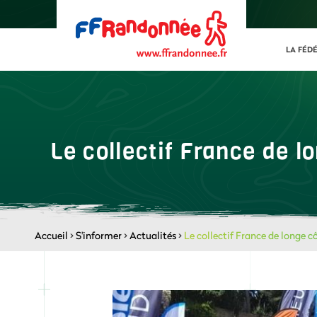
LA FÉD
Le collectif France de 
Accueil
>
S'informer
>
Actualités
>
Le collectif France de longe