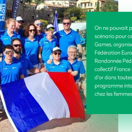
On ne pouvait p
scénario pour 
Games, organisé
Fédération Euro
Randonnée Pédes
collectif France
d'or dans toute
programme inter
chez les femme