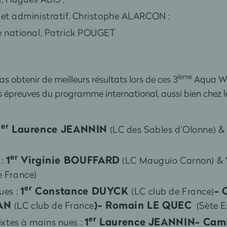
e et administratif, Christophe ALARCON ;
ue national, Patrick POUGET
ième
obtenir de meilleurs résultats lors de ces 3
Aqua Wa
es épreuves du programme international, aussi bien chez 
er
1
Laurence JEANNIN
(LC des Sables d’Olonne) &
er
1
Virginie BOUFFARD
 :
(LC Mauguio Carnon) &
e France)
er
1
Constance DUYCK
- 
ues :
(LC club de France)
JAN
)- Romain LE QUEC
(LC club de France
(Sète E
er
1
Laurence JEANNIN- Cam
xtes à mains nues :