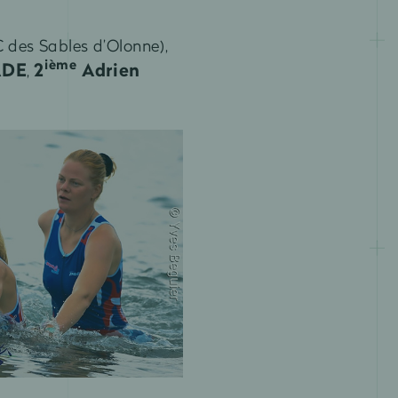
 des Sables d’Olonne),
ième
ADE
2
Adrien
,