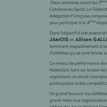
ièm
Deux semaines avant les 3
Catalane du Sport, La Fédérati
délégation Française composé
ème
pour participer à la 4
étape 
Dans l’objectif d’une prépara
JAMOIS
Allison GAL
et
terminant respectivement à la
d’athlètes qui se sont lancés
Ce niveau de performance de ce
fédération, tant sur le plan de
organisant un circuit champion
participation à des compétitio
Un grand bravo à nos athlètes f
grand merci aux organisateurs
édition des Aqua Walking Gam