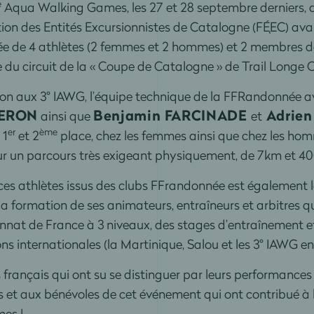
e
Aqua Walking Games, les 27 et 28 septembre derniers, d
on des Entités Excursionnistes de Catalogne (FÉ֤EC) avai
e de 4 athlètes (2 femmes et 2 hommes) et 2 membres de
du circuit de la « Coupe de Catalogne » de Trail Longe C
tion aux 3° IAWG, l’équipe technique de la FFRandonnée 
LERON
Benjamin FARCINADE
Adrien
ainsi que
et
er
ème
 1
et 2
place, chez les femmes ainsi que chez les ho
 sur un parcours très exigeant physiquement, de 7km et 4
s athlètes issus des clubs FFrandonnée est également le 
 la formation de ses animateurs, entraîneurs et arbitres qu
nat de France à 3 niveaux, des stages d’entraînement et 
ns internationales (la Martinique, Salou et les 3° IAWG en
rançais qui ont su se distinguer par leurs performances et
 et aux bénévoles de cet événement qui ont contribué à l
es !