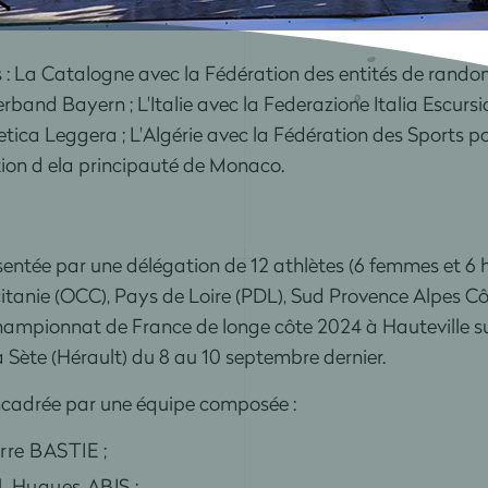
s : La Catalogne avec la Fédération des entités de rando
and Bayern ; L'Italie avec la Federazione Italia Escursi
ca Leggera ; L'Algérie avec la Fédération des Sports po
tion d ela principauté de Monaco.
ésentée par une délégation de 12 athlètes (6 femmes et 
citanie (OCC), Pays de Loire (PDL), Sud Provence Alpes C
 championnat de France de longe côte 2024 à Hauteville s
à Sète (Hérault) du 8 au 10 septembre dernier.
encadrée par une équipe composée :
rre BASTIE ;
l, Hugues ABIS ;