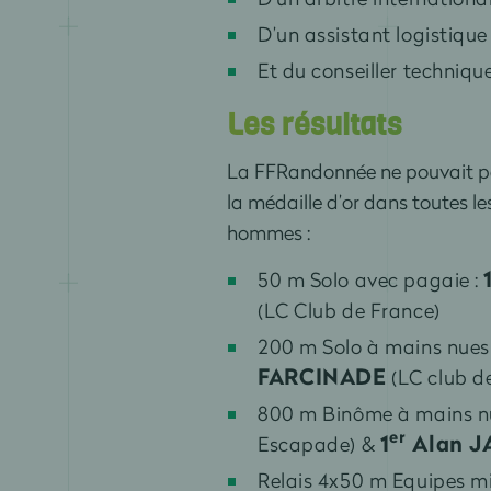
D’un assistant logistiqu
Et du conseiller techniq
Les résultats
La FFRandonnée ne pouvait pas 
la médaille d’or dans toutes l
hommes :
50 m Solo avec pagaie :
(LC Club de France)
200 m Solo à mains nues
FARCINADE
(LC club d
800 m Binôme à mains n
er
1
Alan 
Escapade) &
Relais 4x50 m Equipes mi