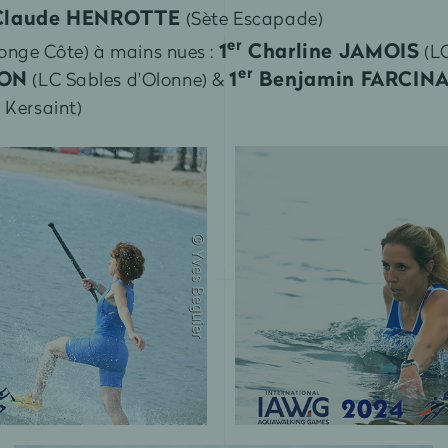
Claude HENROTTE
(Sète Escapade)
er
1
Charline JAMOIS
Longe Côte) à mains nues :
(LC
er
RON
1
Benjamin FARCIN
(LC Sables d'Olonne) &
 Kersaint)