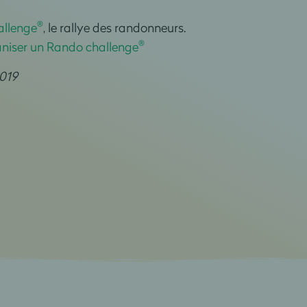
®
llenge
, le rallye des randonneurs.
®
aniser un Rando challenge
019