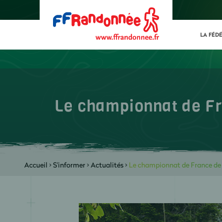
LA FÉD
Le championnat de F
Accueil
>
S'informer
>
Actualités
>
Le championnat de France de 