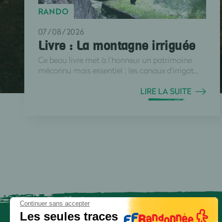
RANDO
07/08/2026
Livre : La montagne irriguée
Ce beau livre met à l’honneur un patrimoine
méconnu mais essentiel : les canaux d’irrigat...
LIRE LA SUITE
Continuer sans accepter
Les seules traces