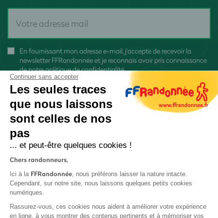
En fournissant mon adresse e-mail, j'accepte de recevoir la
newsletter FFRandonnée et je reconnais avoir pris connaissance
de
notre politique de confidentialité
Continuer sans accepter
Les seules traces
que nous laissons
sont celles de nos
pas
S'inscrire
... et peut-être quelques cookies !
Chers randonneurs,
FFRandonnée
Ici à la
, nous préférons laisser la nature intacte.
Cependant, sur notre site, nous laissons quelques petits cookies
numériques.
Mentions légales et CGU
Rassurez-vous, ces cookies nous aident à améliorer votre expérience
Protection des données
en ligne, à vous montrer des contenus pertinents et à mémoriser vos