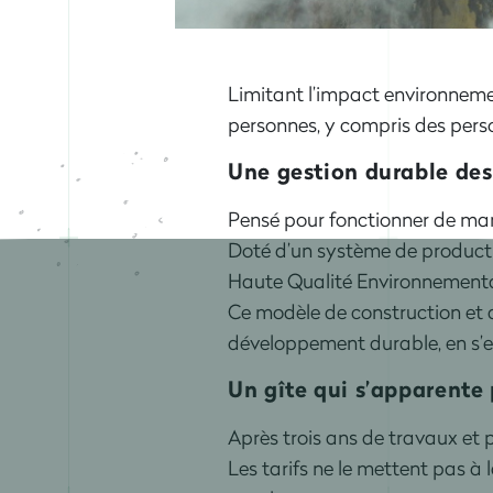
Limitant l’impact environneme
personnes, y compris des pers
Une gestion durable des
Pensé pour fonctionner de man
Doté d’un système de productio
Haute Qualité Environnementa
Ce modèle de construction et
développement durable, en s’e
Un gîte qui s’apparente
Après trois ans de travaux et p
Les tarifs ne le mettent pas à 