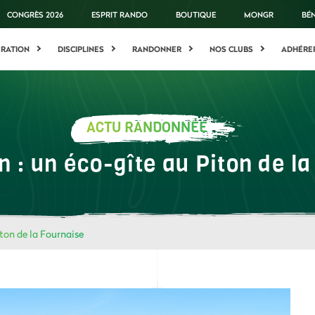
CONGRÈS 2026
ESPRIT RANDO
BOUTIQUE
MONGR
BÉ
ÉRATION
DISCIPLINES
RANDONNER
NOS CLUBS
ADHÉRE
ACTU RANDONNÉE
 : un éco-gîte au Piton de l
ton de la Fournaise