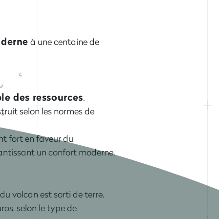
oderne
à une centaine de
le des ressources
.
truit selon les normes de
 fort en faveur du
antissant un confort moderne.
du volcan est sorti de terre.
ros, selon le type de