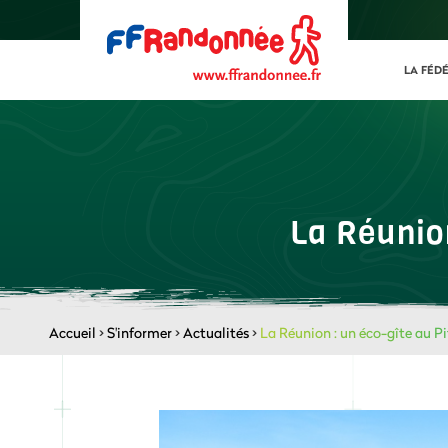
LA FÉD
La Réunion
Accueil
>
S'informer
>
Actualités
>
La Réunion : un éco-gîte au Pi