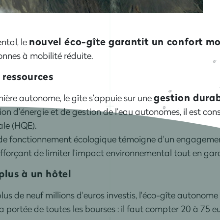
nouvel éco-gîte garantit un confort m
ntal, le
onnes à mobilité réduite.
 ressources
gestion durab
ière autonome, le gîte s’appuie sur une
n d’énergie et de gestion de l’eau autonomes, il est cons
le (HQE).
 de fonctionnement écologique témoigne d'un engagement
fforçant de limiter l’impact environnemental tout en gar
 plus à un hôtel
lus de neuf millions d'euros investis, l'éco-gîte autonome 
la portée de toutes les bourses : il faut compter 20 à 75 eu