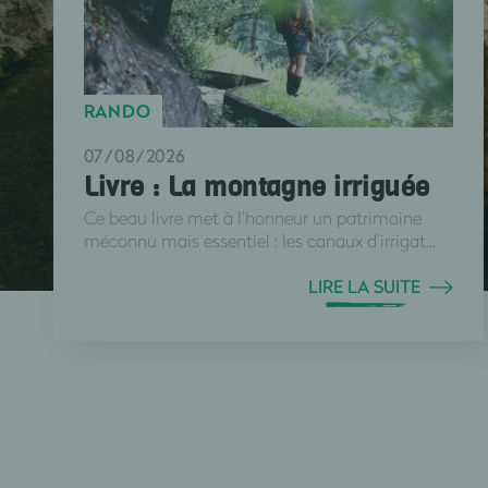
RANDO
07/08/2026
Livre : La montagne irriguée
Ce beau livre met à l’honneur un patrimoine
méconnu mais essentiel : les canaux d’irrigat...
LIRE LA SUITE