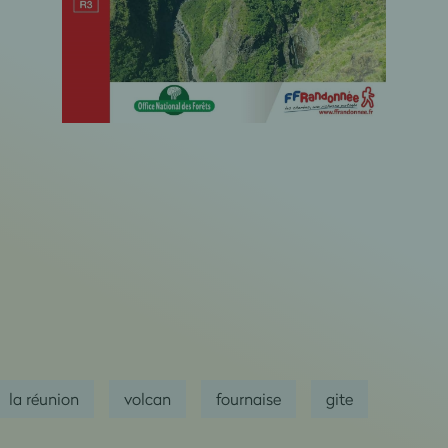
la réunion
volcan
fournaise
gite