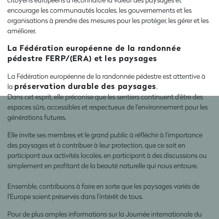
encourage les communautés locales, les gouvernements et les
organisations à prendre des mesures pour les protéger, les gérer et les
améliorer.
La Fédération européenne de la randonnée
pédestre FERP/(ERA) et les paysages
La Fédération européenne de la randonnée pédestre est attentive à
préservation durable des paysages
la
.
Dans cet esprit, elle préconise que les sentiers continuent d'être des
espaces sûrs, accessibles et respectueux de l'environnement pour les
générations futures.
Elle invite ses membres et le grand public à réfléchir à l'importance
des paysages et à contribuer à leur protection, que ce soit en
participant aux activités locales, en participant à des discussions ou
simplement en profitant de la beauté naturelle qui nous entoure.
Ensemble, contribuons à faire en sorte que les paysages variés de
l’Europe soient préservés dans l’intérêt de tous.
Pour de plus amples informations sur la Journée internationale du