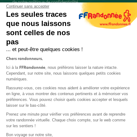
de
notre politique de confidentialité
Continuer sans accepter
Les seules traces
que nous laissons
sont celles de nos
S'inscrire
pas
... et peut-être quelques cookies !
Chers randonneurs,
FFRandonnée
Ici à la
, nous préférons laisser la nature intacte.
Cependant, sur notre site, nous laissons quelques petits cookies
numériques.
Mentions légales et CGU
Rassurez-vous, ces cookies nous aident à améliorer votre expérience
Protection des données
en ligne, à vous montrer des contenus pertinents et à mémoriser vos
préférences. Vous pouvez choisir quels cookies accepter et lesquels
Politique de confidentialité
laisser sur le bas-côté.
Prenez une minute pour vérifier vos préférences avant de reprendre
votre randonnée virtuelle. Chaque choix compte, sur le web comme
sur les sentiers !
Contact
Bon voyage sur notre site,