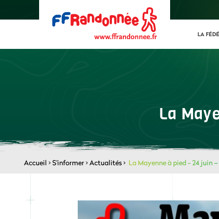
LA FÉD
La Mayen
Accueil
>
S'informer
>
Actualités
>
La Mayenne à pied - 24 juin – 1