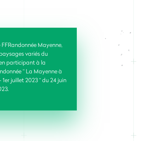
té FFRandonnée Mayenne,
 paysages variés du
n participant à la
andonnée “ La Mayenne à
 1er juillet 2023 “ du 24 juin
023.