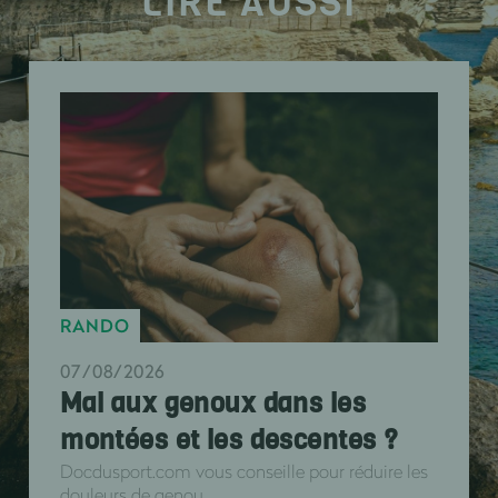
LIRE AUSSI
RANDO
07/08/2026
Mal aux genoux dans les
montées et les descentes ?
Docdusport.com vous conseille pour réduire les
douleurs de genou .