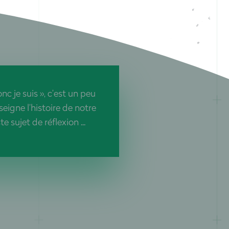
nc je suis », c’est un peu
eigne l’histoire de notre
e sujet de réflexion ...