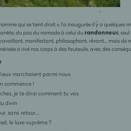
homme qui se tient droit », l’a inaugurée il y a quelques m
randonneur,
lanète, du pas du nomade à celui du
seul 
travaillant, manifestant, philosophant, rêvant… mais de 
risée a rivé nos corps à des fauteuils, avec des conséqu
e
 dieux marchaient parmi nous
ion commence !
hes, je te dirai comment tu vas
du divin
our, sans retour…
pied, le luxe suprême ?