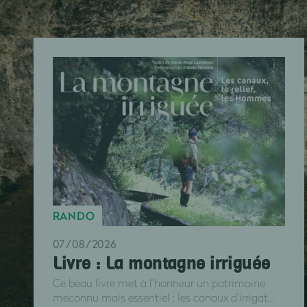
RANDO
07/08/2026
Livre : La montagne irriguée
Ce beau livre met à l’honneur un patrimoine
méconnu mais essentiel : les canaux d’irrigat...