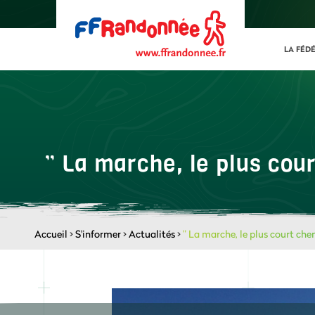
LA FÉD
” La marche, le plus cou
Accueil
>
S'informer
>
Actualités
>
” La marche, le plus court che