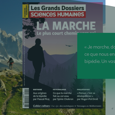
« Je marche, do
ce que nous ens
bipédie.
Un vast