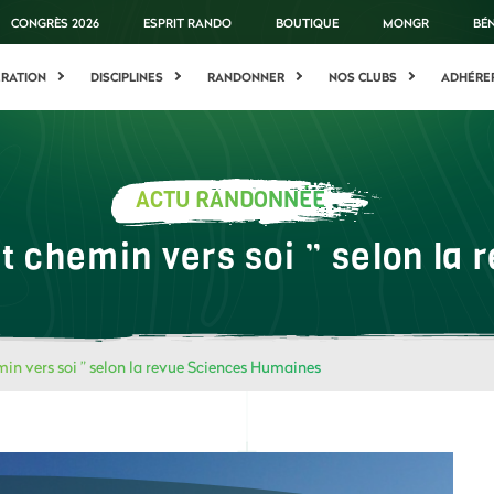
CONGRÈS 2026
ESPRIT RANDO
BOUTIQUE
MONGR
BÉ
ÉRATION
DISCIPLINES
RANDONNER
NOS CLUBS
ADHÉRE
ACTU RANDONNÉE
rt chemin vers soi ” selon l
min vers soi ” selon la revue Sciences Humaines