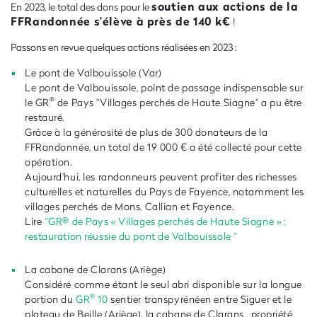
soutien aux actions de la
En 2023, le total des dons pour le
FFRandonnée s’élève à près de 140 k€
!
Passons en revue quelques actions réalisées en 2023 :
Le pont de Valbouissole (Var)
Le pont de Valbouissole, point de passage indispensable sur
®
le GR
de Pays "Villages perchés de Haute Siagne" a pu être
restauré.
Grâce à la générosité de plus de 300 donateurs de la
FFRandonnée, un total de 19 000 € a été collecté pour cette
opération.
Aujourd'hui, les randonneurs peuvent profiter des richesses
culturelles et naturelles du Pays de Fayence, notamment les
villages perchés de Mons, Callian et Fayence.
Lire
“GR® de Pays « Villages perchés de Haute Siagne » :
restauration réussie du pont de Valbouissole “
La cabane de Clarans (Ariège)
Considéré comme étant le seul abri disponible sur la longue
®
portion du
GR
10
sentier transpyrénéen entre Siguer et le
plateau de Beille (Ariège), la cabane de Clarans , propriété