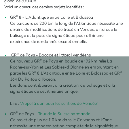
global de 30 000 €.
Voici un aperçu des derniers projets identifiés :
®
GR
8 - L'Atlantique entre Loire et Bidassoa
Ce parcours de 200 km le long de l'Atlantique nécessite une
dizaine de modifications de tracé en Vendée, ainsi que le
balisage et la pose de signalétique pour offrir une
expérience de randonnée exceptionnelle.
®
GR
de Pays - Bocage et littoral vendéens
®
Ce nouveau GR
de Pays en boucle de 192 km relie La
Roche-sur-Yon et Les Sables-d'Olonne en empruntant en
®
®
partie les GR
8 L'Atlantique entre Loire et Bidassoa et GR
364 Du Poitou à l'océan.
Les dons contribueront à la création, au balisage et à la
signalétique de cet itinéraire unique.
Lire :
“Appel à don pour les sentiers de Vendée“
®
GR
de Pays -
Tour de la Suisse normande
Ce projet de plus de 110 km dans le Calvados et l'Orne
nécessite une modernisation complète de la signalétique