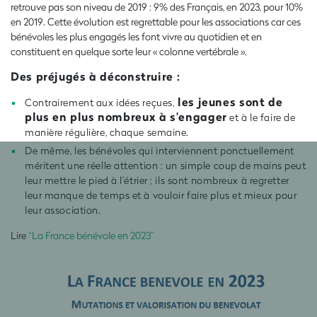
retrouve pas son niveau de 2019 : 9% des Français, en 2023, pour 10%
en 2019. Cette évolution est regrettable pour les associations car ces
bénévoles les plus engagés les font vivre au quotidien et en
constituent en quelque sorte leur « colonne vertébrale ».
Des préjugés à déconstruire :
les jeunes sont de
Contrairement aux idées reçues,
plus en plus nombreux à s’engager
et à le faire de
manière régulière, chaque semaine.
De même, les bénévoles qui interviennent ponctuellement
méritent une réelle attention : un simple coup de mains peut
leur mettre le pied à l’étrier ; ils sont nombreux à regretter
leur manque de temps et à vouloir faire plus et mieux pour
leur association.
Lire
“La France bénévole en 2023”