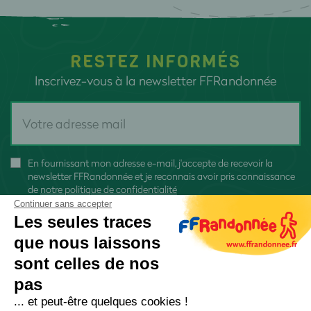
RESTEZ INFORMÉS
Inscrivez-vous à la newsletter FFRandonnée
En fournissant mon adresse e-mail, j'accepte de recevoir la
newsletter FFRandonnée et je reconnais avoir pris connaissance
de
notre politique de confidentialité
Continuer sans accepter
Les seules traces
que nous laissons
sont celles de nos
S'inscrire
pas
... et peut-être quelques cookies !