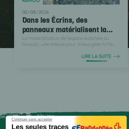
RANDO
05/08/2026
Dans les Écrins, des
panneaux matérialisent la...
La matérialisation de l'espace autorisée au
bivouac : une mesure pour mieux gérer la fré...
LIRE LA SUITE
Continuer sans accepter
Les seules traces