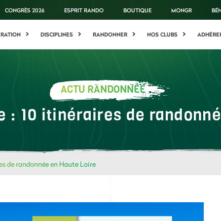
CONGRÈS 2026
ESPRIT RANDO
BOUTIQUE
MONGR
BÉ
ÉRATION
DISCIPLINES
RANDONNER
NOS CLUBS
ADHÉRE
ACTU RANDONNÉE
 : 10 itinéraires de randonn
res de randonnée en Haute Loire