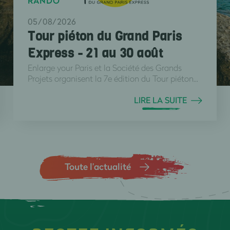
RANDO
05/08/2026
Tour piéton du Grand Paris
Express - 21 au 30 août
Enlarge your Paris et la Société des Grands
Projets organisent la 7e édition du Tour piéton...
LIRE LA SUITE
Toute l’actualité