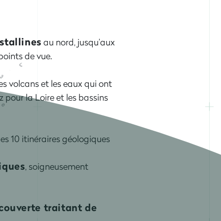
istallines
au nord, jusqu’aux
points de vue.
es volcans et les eaux qui ont
 pour la Loire et les bassins
es 10 itinéraires géologiques
iques
, soigneusement
couverte traitant de