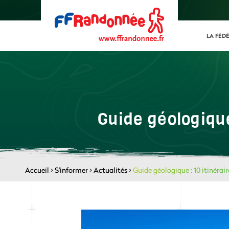
LA FÉD
Guide géologique
Accueil
>
S'informer
>
Actualités
>
Guide géologique : 10 itinérai