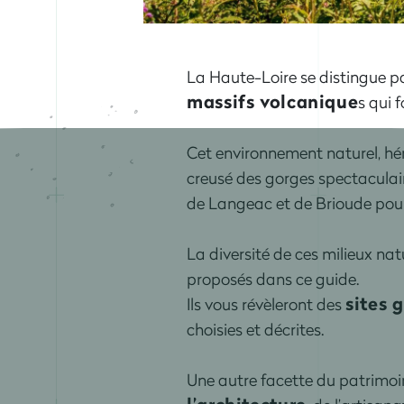
La Haute-Loire se distingue pa
massifs volcanique
s qui 
Cet environnement naturel, héri
creusé des gorges spectaculaire
de Langeac et de Brioude pour l
La diversité de ces milieux nat
proposés dans ce guide.
sites 
Ils vous révèleront des
choisies et décrites.
Une autre facette du patrimoin