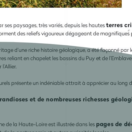
terres cr
r ses paysages, très variés, depuis les hautes
forment des reliefs vigoureux dégageant de magnifiques 
tage d’une riche histoire géologique, a été façonné par l
s reliant en chapelet les bassins du Puy et de l’Emblavez
’Allier.
urels présente un indéniable attrait à apprécier au long d
grandioses et de nombreuses richesses géolog
pages de dé
e de la Haute-Loire est illustrée dans les