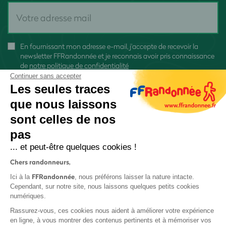
En fournissant mon adresse e-mail, j'accepte de recevoir la
newsletter FFRandonnée et je reconnais avoir pris connaissance
de
notre politique de confidentialité
Continuer sans accepter
Les seules traces
que nous laissons
sont celles de nos
S'inscrire
pas
... et peut-être quelques cookies !
Chers randonneurs,
FFRandonnée
Ici à la
, nous préférons laisser la nature intacte.
Cependant, sur notre site, nous laissons quelques petits cookies
numériques.
Mentions légales et CGU
Rassurez-vous, ces cookies nous aident à améliorer votre expérience
Protection des données
en ligne, à vous montrer des contenus pertinents et à mémoriser vos