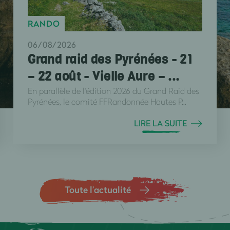
RANDO
06/08/2026
Grand raid des Pyrénées - 21
– 22 août - Vielle Aure – ...
En parallèle de l'édition 2026 du Grand Raid des
Pyrénées, le comité FFRandonnée Hautes P...
LIRE LA SUITE
Toute l’actualité