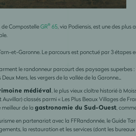
®
s de Compostelle
GR
65
, via Podiensis, est une des plus 
le.
 Tarn-et-Garonne. Le parcours est ponctué par 3 étapes 
ment le randonneur parcourt des paysages superbes : les
Deux Mers, les vergers de la vallée de la Garonne...
rimoine médiéval
, le plus vieux cloître historié à Mo
 Auvillar) classés parmi « Les Plus Beaux Villages de Fra
gastronomie du Sud-Ouest
e meilleur de la
, comme 
urisme en partenariat avec la FFRandonnée, le Guide Ta
ergements, la restauration et les services (dont les burea