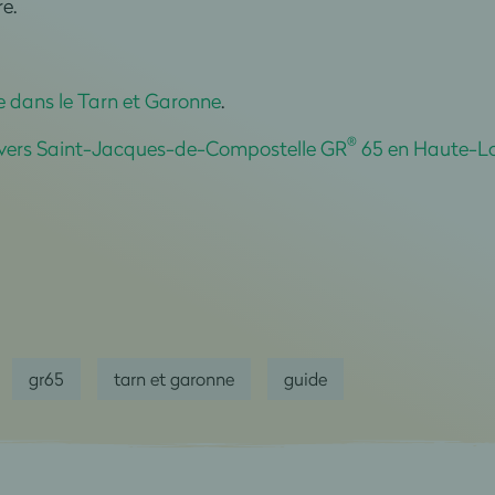
re.
 dans le Tarn et Garonne
.
®
vers Saint-Jacques-de-Compostelle GR
65 en Haute-Lo
gr65
tarn et garonne
guide