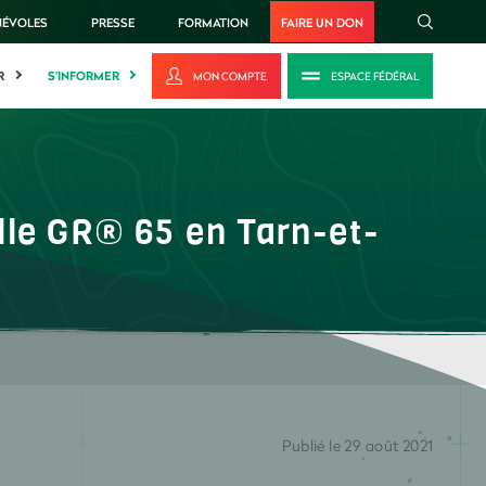
NÉVOLES
PRESSE
FORMATION
FAIRE UN DON
R
S'INFORMER
MON COMPTE
ESPACE FÉDÉRAL
le GR® 65 en Tarn-et-
Publié le 29 août 2021