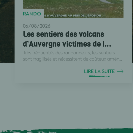
RANDO
06/08/2026
Les sentiers des volcans
d’Auvergne victimes de l...
Très fréquentés des randonneurs, les sentiers
sont fragilisés et nécessitent de coûteux amén...
LIRE LA SUITE