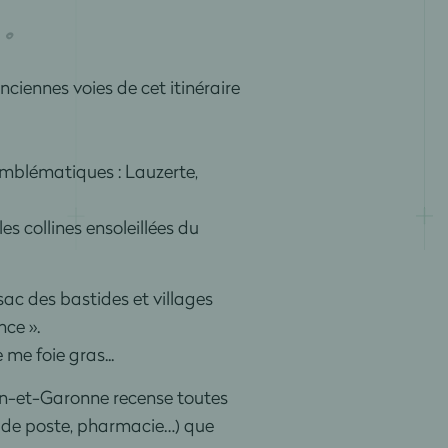
anciennes voies de cet itinéraire
emblématiques : Lauzerte,
 collines ensoleillées du
issac des bastides et villages
nce ».
me foie gras...
rn-et-Garonne recense toutes
ux de poste, pharmacie…) que