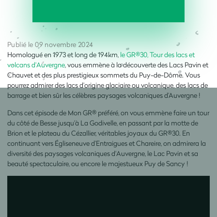
Publié le 09 novembre 2024
Homologué en 1973 et long de 194km,
le GR®30, Tour des lacs et
volcans d'Auvergne
, vous emmène à la découverte des Lacs Pavin et
Chauvet et des plus prestigieux sommets du Puy-de-Dôme. Vous
pourrez admirer des lacs d’origine glaciaire ou volcanique, des lacs de
barrage et bien sûr les célèbres paysages volcaniques d’Auvergne !
Dans cet épisode de Mon GR® préféré, on vous emmène faire un tour
du côté de Besse jusqu'à La Godivelle, en passant par la motte de
Brion et le plateau du Cézallier, véritables joyaux du GR®30. En
continuant vers Égliseneuve d’Entraigues et Chareire, on admirera la
diversité des paysages volcaniques d'Auvergne, le Lac Pavin et sa
beauté spectaculaire, ou encore le majestueux Puy de Sancy !