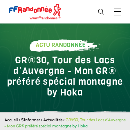
ACTU RANDONNÉE
GR®30, Tour des Lacs
d’Auvergne - Mon GR®
préféré spécial montagne
by Hoka
Accueil
>
S'informer
>
Actualités
>
GR®30, Tour des Lacs d’Auvergne
- Mon GR® préféré spécial montagne by Hoka