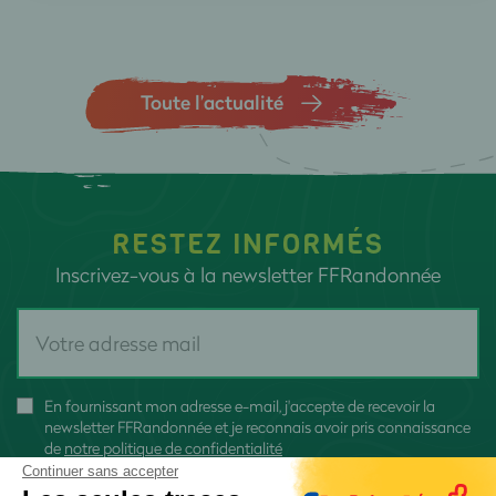
Toute l’actualité
RESTEZ INFORMÉS
Inscrivez-vous à la newsletter FFRandonnée
En fournissant mon adresse e-mail, j'accepte de recevoir la
newsletter FFRandonnée et je reconnais avoir pris connaissance
de
notre politique de confidentialité
Continuer sans accepter