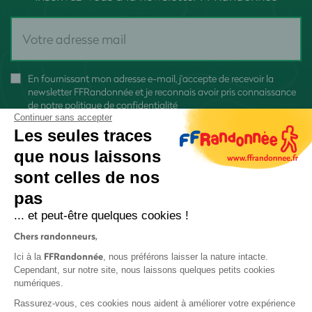
En fournissant mon adresse e-mail, j'accepte de recevoir la
newsletter FFRandonnée et je reconnais avoir pris connaissance
de
notre politique de confidentialité
Continuer sans accepter
Les seules traces
que nous laissons
sont celles de nos
S'inscrire
pas
... et peut-être quelques cookies !
Chers randonneurs,
FFRandonnée
Ici à la
, nous préférons laisser la nature intacte.
Cependant, sur notre site, nous laissons quelques petits cookies
numériques.
Mentions légales et CGU
Rassurez-vous, ces cookies nous aident à améliorer votre expérience
Protection des données