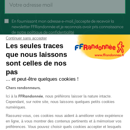
En fournissant mon adresse e-mail, j'accepte de recevoir la
newsletter FFRandonnée et je reconnais avoir pris connaissance
de
notre politique de confidentialité
Continuer sans accepter
Les seules traces
que nous laissons
sont celles de nos
S'inscrire
pas
... et peut-être quelques cookies !
Chers randonneurs,
FFRandonnée
Ici à la
, nous préférons laisser la nature intacte.
Cependant, sur notre site, nous laissons quelques petits cookies
numériques.
Mentions légales et CGU
Rassurez-vous, ces cookies nous aident à améliorer votre expérience
Protection des données
en ligne, à vous montrer des contenus pertinents et à mémoriser vos
Politique de confidentialité
préférences. Vous pouvez choisir quels cookies accepter et lesquels