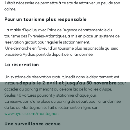
Il était nécessaire de permettre à ce site de retrouver un peu de son
calme.
Pour un tourisme plus responsable
La mairie d’Aydius, avec l’aide de l’Agence départementale du
tourisme des Pyrénées-Atlantiques, a mis en place un système de
réservation gratuit pour réguler le stationnement.
Une démarche en faveur d’un tourisme plus responsable qui sera
précisée à Aydius, point de départ de la randonnée.
La réservation
Un système de réservation gratuit, inédit dans le département, est
depuis le 2 avril et jusqu'au 30 novembre
instauré
pour
accéder au parking menant au célèbre lac de la vallée d'Aspe.
Seules 40 voitures pourront y stationner chaque jour.
La réservation d'une place au parking de départ pour la randonnée
du lac du Montagnon se fait directement en ligne sur
www.aydius.com/montagnon
Une surveillance accrue