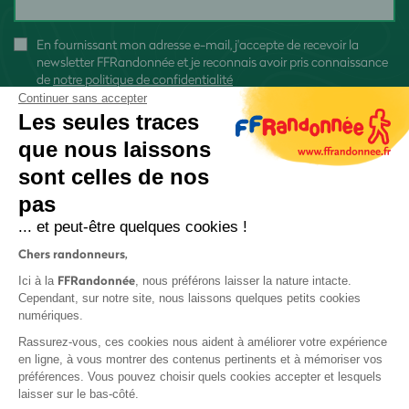
En fournissant mon adresse e-mail, j'accepte de recevoir la
newsletter FFRandonnée et je reconnais avoir pris connaissance
de
notre politique de confidentialité
Continuer sans accepter
Les seules traces
que nous laissons
sont celles de nos
S'inscrire
pas
... et peut-être quelques cookies !
Chers randonneurs,
FFRandonnée
Ici à la
, nous préférons laisser la nature intacte.
Cependant, sur notre site, nous laissons quelques petits cookies
numériques.
Mentions légales et CGU
Rassurez-vous, ces cookies nous aident à améliorer votre expérience
Protection des données
en ligne, à vous montrer des contenus pertinents et à mémoriser vos
Politique de confidentialité
préférences. Vous pouvez choisir quels cookies accepter et lesquels
laisser sur le bas-côté.