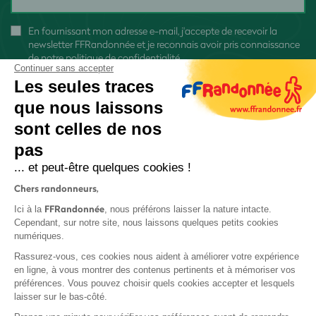
En fournissant mon adresse e-mail, j'accepte de recevoir la
newsletter FFRandonnée et je reconnais avoir pris connaissance
de
notre politique de confidentialité
Continuer sans accepter
Les seules traces
que nous laissons
sont celles de nos
S'inscrire
pas
... et peut-être quelques cookies !
Chers randonneurs,
FFRandonnée
Ici à la
, nous préférons laisser la nature intacte.
Cependant, sur notre site, nous laissons quelques petits cookies
numériques.
Mentions légales et CGU
Rassurez-vous, ces cookies nous aident à améliorer votre expérience
Protection des données
en ligne, à vous montrer des contenus pertinents et à mémoriser vos
préférences. Vous pouvez choisir quels cookies accepter et lesquels
Politique de confidentialité
laisser sur le bas-côté.