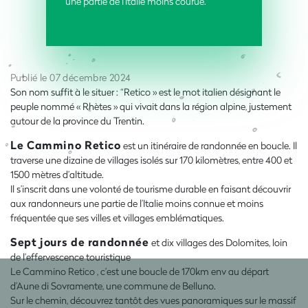
une partie de l’Italie moins courue.
Publié le 07 décembre 2024
Son nom suffit à le situer : “Retico » est le mot italien désignant le
peuple nommé « Rhètes » qui vivait dans la région alpine, justement
autour de la province du Trentin.
Le Cammino Retico
est un itinéraire de randonnée en boucle. Il
traverse une dizaine de villages isolés sur 170 kilomètres, entre 400 et
1500 mètres d’altitude.
Il s’inscrit dans une volonté de tourisme durable en faisant découvrir
aux randonneurs une partie de l’Italie moins connue et moins
fréquentée que ses villes et villages emblématiques.
Sept jours de randonnée
et dix villages des Dolomites, loin
de l’effervescence touristique
Le Cammino Retico , c’est une boucle de 170km env au départ
d’Aune di Sovramente, une commune de Belluno.
Sur le chemin, découvrez tantôt des vues panoramiques sur le massif