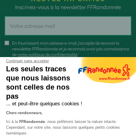
Inscrivez-vous à la newsletter FFRandonnée
En fournissant mon adresse e-mail, j'accepte de recevoir la
newsletter FFRandonnée et je reconnais avoir pris connaissance
de
notre politique de confidentialité
Continuer sans accepter
Les seules traces
que nous laissons
sont celles de nos
S'inscrire
pas
... et peut-être quelques cookies !
Chers randonneurs,
FFRandonnée
Ici à la
, nous préférons laisser la nature intacte.
Cependant, sur notre site, nous laissons quelques petits cookies
numériques.