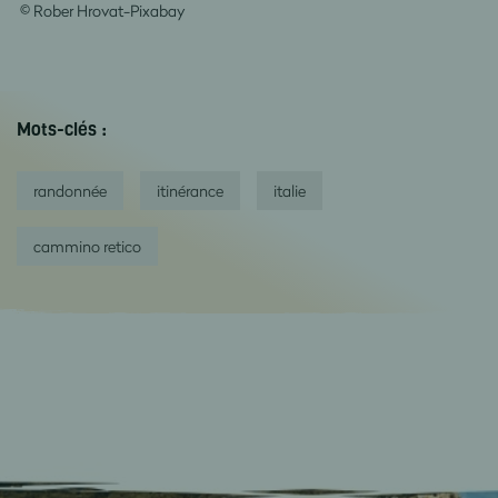
©
Rober Hrova
t-Pixabay
Mots-clés :
randonnée
itinérance
italie
cammino retico