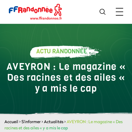
ACTU RANDONNÉE
AVEYRON : Le magazine «
Des racines et des ailes «
y a mis le cap
Accueil
>
S'informer
>
Actualités
>
AVEYRON : Le magazine « Des
racines et des ailes « y a mis le cap