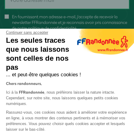
En fournissant mon adresse e-mail, j'accepte de recevoir la
newsletter FFRandonnée et je reconnais avoir pris connaissance
de
notre politique de confidentialité
Continuer sans accepter
Les seules traces
que nous laissons
sont celles de nos
pas
S'inscrire
... et peut-être quelques cookies !
Chers randonneurs,
FFRandonnée
Ici à la
, nous préférons laisser la nature intacte.
Cependant, sur notre site, nous laissons quelques petits cookies
numériques.
Mentions légales et CGU
Rassurez-vous, ces cookies nous aident à améliorer votre expérience
Protection des données
en ligne, à vous montrer des contenus pertinents et à mémoriser vos
préférences. Vous pouvez choisir quels cookies accepter et lesquels
Politique de confidentialité
laisser sur le bas-côté.