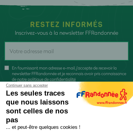
RESTEZ INFORMÉS
Inscrivez-vous à la newsletter FFRandonnée
En fournissant mon adresse e-mail, j'accepte de recevoir la
newsletter FFRandonnée et je reconnais avoir pris connaissance
de
notre politique de confidentialité
Continuer sans accepter
Les seules traces
que nous laissons
sont celles de nos
S'inscrire
pas
... et peut-être quelques cookies !