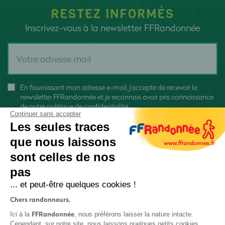
RESTEZ INFORMÉS
Inscrivez-vous à la newsletter FFRandonnée
En fournissant mon adresse e-mail, j'accepte de recevoir la
newsletter FFRandonnée et je reconnais avoir pris connaissance
de
notre politique de confidentialité
Continuer sans accepter
Les seules traces
que nous laissons
sont celles de nos
pas
S'inscrire
... et peut-être quelques cookies !
Chers randonneurs,
FFRandonnée
Ici à la
, nous préférons laisser la nature intacte.
Cependant, sur notre site, nous laissons quelques petits cookies