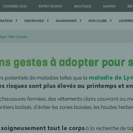
CONGRÈS 2026
ESPRIT RANDO
BOUTIQUE
MONGR
BÉ
ÉRATION
DISCIPLINES
RANDONNER
NOS CLUBS
ADHÉRE
éger des tiques
ons gestes à adopter pour 
maladie de Ly
rs potentiels de maladies telles que la
es risques sont plus élevés au printemps et en
 chaussures fermées, des vêtements clairs couvrant au ma
sentiers balisés, d'éviter les zones boisées, les hautes herbe
r soigneusement tout le corps
à la recherche de ti