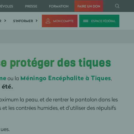
NÉVOLES
PRESSE
FORMATION
FAIRE UN DON
R
S'INFORMER
MON COMPTE
ESPACE FÉDÉRAL
se protéger des tiques
me
Méningo Encéphalite à Tiques
ou la
,
 été.
ximum la peau, et de rentrer le pantalon dans les
s et les contrées humides, et d'utiliser des répulsifs
ques.