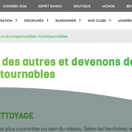
CONGRÈS 2026
ESPRIT RANDO
BOUTIQUE
MONGR
BÉ
ÉRATION
DISCIPLINES
RANDONNER
NOS CLUBS
ADHÉRE
eurs écoresponsables incontournables
 des autres et devenons d
tournables
ETTOYAGE
 plus courantes au sein du réseau. Selon les territoires, el