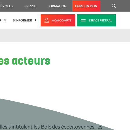
NÉVOLES
PRESSE
FORMATION
FAIRE UN DON
R
S'INFORMER
MON COMPTE
ESPACE FÉDÉRAL
es acteurs
les s’intitulent les Balades écocitoyennes, les