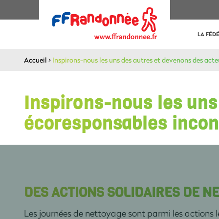
LA FÉD
Accueil
>
Inspirons-nous les uns des autres et devenons des act
Inspirons-nous les uns
écoresponsables incon
DES ACTIONS SOLIDAIRES DE N
Les journées de nettoyage sont parmi les actions les