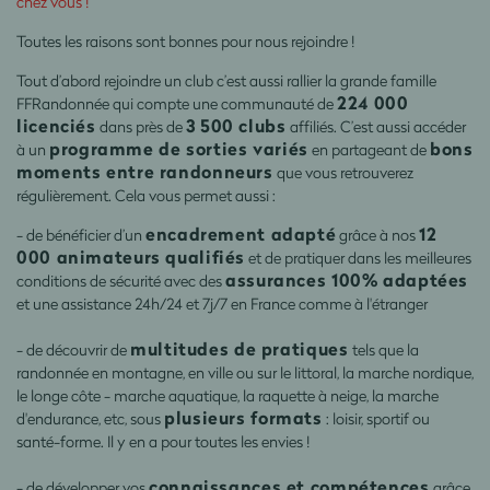
chez vous
!
Toutes les raisons sont bonnes pour nous rejoindre !
Tout d’abord rejoindre un club c’est aussi rallier la grande famille
224 000
FFRandonnée qui compte une communauté de
licenciés
3 500 clubs
dans près de
affiliés. C’est aussi accéder
programme de sorties variés
bons
à un
en partageant de
moments entre randonneurs
que vous retrouverez
régulièrement. Cela vous permet aussi :
encadrement adapté
12
- de bénéficier d’un
grâce à nos
000 animateurs qualifiés
et de pratiquer dans les meilleures
assurances 100% adaptées
conditions de sécurité avec des
et une assistance 24h/24 et 7j/7 en France comme à l'étranger
multitudes de pratiques
- de découvrir de
tels que la
randonnée en montagne, en ville ou sur le littoral, la marche nordique,
le longe côte - marche aquatique, la raquette à neige, la marche
plusieurs formats
d'endurance, etc, sous
: loisir, sportif ou
santé-forme. Il y en a pour toutes les envies !
connaissances et compétences
- de développer vos
grâce