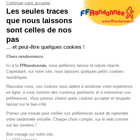
Continuer sans accepter
Les seules traces
que nous laissons
sont celles de nos
pas
S'inscrire
... et peut-être quelques cookies !
Chers randonneurs,
FFRandonnée
Ici à la
, nous préférons laisser la nature intacte.
Cependant, sur notre site, nous laissons quelques petits cookies
numériques.
Mentions légales et CGU
Rassurez-vous, ces cookies nous aident à améliorer votre expérience
Protection des données
en ligne, à vous montrer des contenus pertinents et à mémoriser vos
préférences. Vous pouvez choisir quels cookies accepter et lesquels
Politique de confidentialité
laisser sur le bas-côté.
Prenez une minute pour vérifier vos préférences avant de reprendre
votre randonnée virtuelle. Chaque choix compte, sur le web comme
sur les sentiers !
Contact
Bon voyage sur notre site,
MonGR