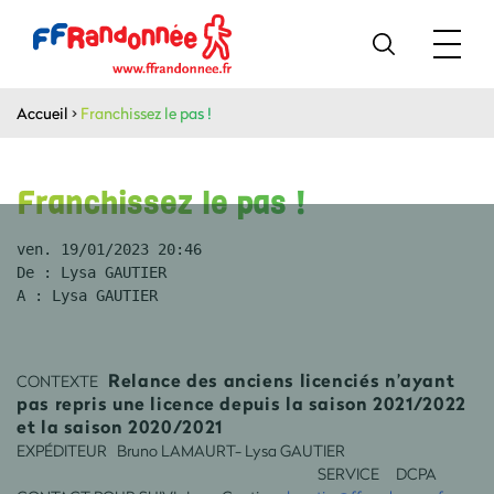
Accueil
>
Franchissez le pas !
Franchissez le pas !
ven. 19/01/2023 20:46
De : Lysa GAUTIER
A : Lysa GAUTIER
Relance des anciens licenciés n’ayant
CONTEXTE
pas repris une licence depuis la saison 2021/2022
et la saison 2020/2021
EXPÉDITEUR Bruno LAMAURT- Lysa GAUTIER
SERVICE DCPA