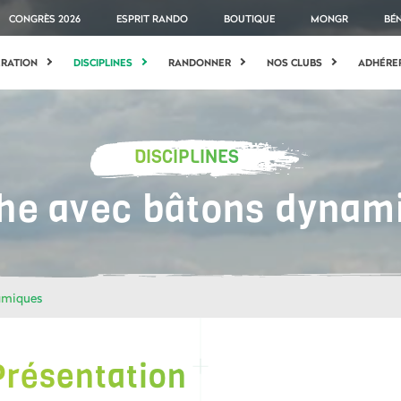
CONGRÈS 2026
ESPRIT RANDO
BOUTIQUE
MONGR
BÉ
ÉRATION
DISCIPLINES
RANDONNER
NOS CLUBS
ADHÉRE
DISCIPLINES
he avec bâtons dynam
amiques
Présentation