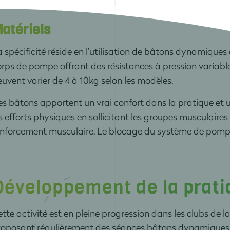
atériels
 spécificité réside en l’utilisation de bâtons dynamique
rps de pompe offrant des résistances à pression variable
uvent varier de 4 à 10kg selon les modèles.
s bâtons apportent un vrai confort dans la pratique et u
s efforts physiques en sollicitant les groupes musculaires
enforcement musculaire. Le blocage du système de pomp
Développement de la prati
tte activité est en pleine progression dans les clubs de
roposant régulièrement des séances bâtons dynamiques