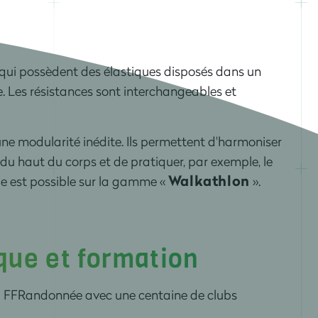
s qui possèdent des élastiques disposés dans un
. Les résistances sont interchangeables et
ne modularité inédite. Ils permettent d'harmoniser
 du haut du corps et de pratiquer, par exemple, le
Walkathlon
e est possible sur la gamme «
».
que et formation
 la FFRandonnée avec une centaine de clubs
.