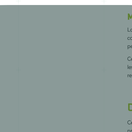
M
La
co
pe
Ce
le
r
Ce
p