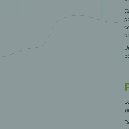
Co
ac
co
dé
Un
b
L
se
D