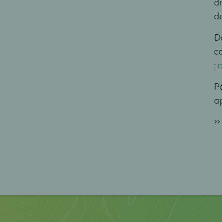
di
de
D
co
:
Po
ap
>