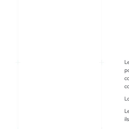
L
po
co
co
La
Le
ils