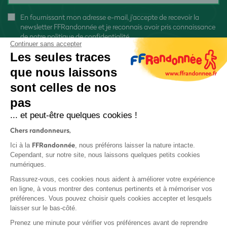
En fournissant mon adresse e-mail, j'accepte de recevoir la
newsletter FFRandonnée et je reconnais avoir pris connaissance
de
notre politique de confidentialité
Continuer sans accepter
Les seules traces
que nous laissons
sont celles de nos
S'inscrire
pas
... et peut-être quelques cookies !
Chers randonneurs,
FFRandonnée
Ici à la
, nous préférons laisser la nature intacte.
Cependant, sur notre site, nous laissons quelques petits cookies
numériques.
Mentions légales et CGU
Rassurez-vous, ces cookies nous aident à améliorer votre expérience
Protection des données
en ligne, à vous montrer des contenus pertinents et à mémoriser vos
préférences. Vous pouvez choisir quels cookies accepter et lesquels
Politique de confidentialité
laisser sur le bas-côté.
Prenez une minute pour vérifier vos préférences avant de reprendre