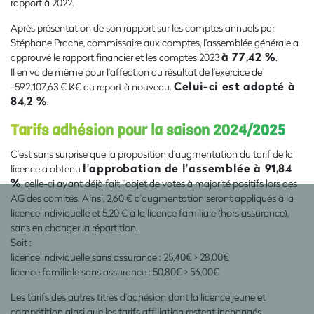
rapport à 2022.
Après présentation de son rapport sur les comptes annuels par
Stéphane Prache, commissaire aux comptes, l’assemblée générale a
à 77,42 %
approuvé le rapport financier et les comptes 2023
.
Il en va de même pour l’affection du résultat de l’exercice de
Celui-ci est adopté à
-592.107,63 € K€ au report à nouveau.
84,2 %
.
Tarifs adhésion pour la saison 2024/2025
C’est sans surprise que la proposition d’augmentation du tarif de la
l’approbation de l’assemblée à 91,84
licence a obtenu
%
, celle-ci ayant déjà fait l’objet de votes à majorité positifs lors des
AG des comités. Ainsi, 2,60 € d’augmentation seront appliqués à la
licence individuelle et 5,20 € à la licence familiale (hors assurance),
sans en changer la répartition.
Soit :
licence individuelle sans assurance : 25,40€ > 28,00€
licence familiale sans assurance : 50,80€ > 56,00€
Les tarifs des autres titres d’adhésion dont la licence jeune et
compétition ainsi que les tarifs affiliation restent inchangés.