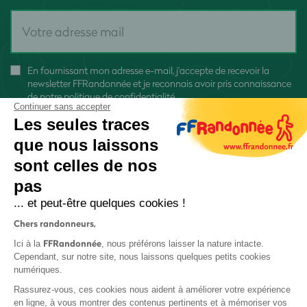
En fournissant mon adresse e-mail, j'accepte de recevoir la
newsletter FFRandonnée et je reconnais avoir pris connaissance
de
notre politique de confidentialité
Continuer sans accepter
Les seules traces
que nous laissons
sont celles de nos
pas
S'inscrire
... et peut-être quelques cookies !
Chers randonneurs,
FFRandonnée
Ici à la
, nous préférons laisser la nature intacte.
Cependant, sur notre site, nous laissons quelques petits cookies
numériques.
Mentions légales et CGU
Rassurez-vous, ces cookies nous aident à améliorer votre expérience
Protection des données
en ligne, à vous montrer des contenus pertinents et à mémoriser vos