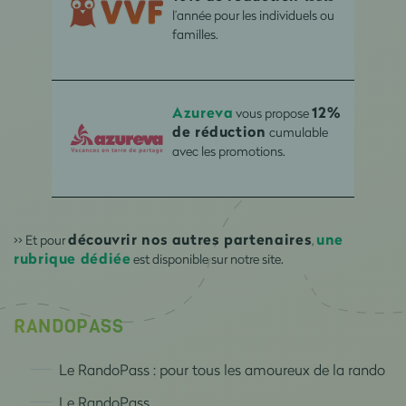
l’année pour les individuels ou
familles.
Azureva
12%
vous propose
de réduction
cumulable
avec les promotions.
découvrir nos autres partenaires
une
>> Et pour
,
rubrique dédiée
est disponible sur notre site.
RANDOPASS
Le RandoPass : pour tous les amoureux de la rando
Le RandoPass