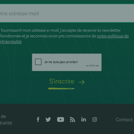
 fournissant mon adresse e-mail, j'accepte de recevoir la newsletter
Randonnée et je reconnais avoir pris connaissance de
notre politique de
nfidentialité
S'inscrire
 de
Contact
onfidentialité, en garantissant la conformité avec les réglementations. P
ialité