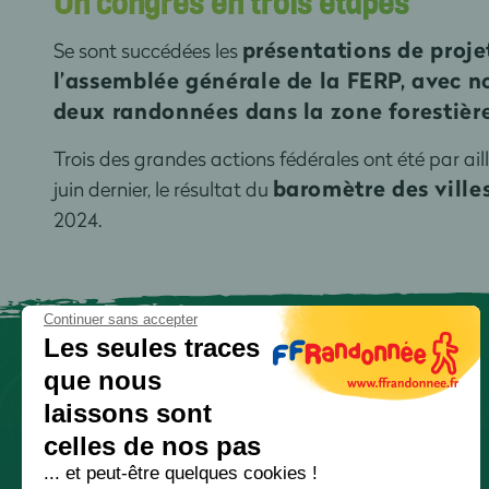
Un congrès en trois étapes
présentations de proje
Se sont succédées les
l’assemblée générale de la FERP, avec 
deux randonnées dans la zone forestièr
Trois des grandes actions fédérales ont été par ail
baromètre des ville
juin dernier, le résultat du
2024.
Continuer sans accepter
Les seules traces
que nous
laissons sont
celles de nos pas
... et peut-être quelques cookies !