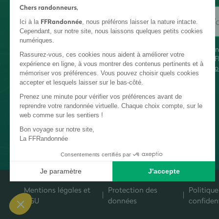
Chers randonneurs,
FFRandonnée
Ici à la
, nous préférons laisser la nature intacte.
Cependant, sur notre site, nous laissons quelques petits cookies
numériques.
En
Rassurez-vous, ces cookies nous aident à améliorer votre
FF
expérience en ligne, à vous montrer des contenus pertinents et à
co
mémoriser vos préférences. Vous pouvez choisir quels cookies
accepter et lesquels laisser sur le bas-côté.
Prenez une minute pour vérifier vos préférences avant de
reprendre votre randonnée virtuelle. Chaque choix compte, sur le
web comme sur les sentiers !
Bon voyage sur notre site,
La FFRandonnée
Consentements certifiés par
Je paramètre
J'accepte
Plateforme de Gestion du Consentement : Personnalisez vos Options
Axeptio consent
Mentions légales et
Protection des
Politique
Notre plateforme vous permet d'adapter et de gérer vos paramètres de c
CGU
données
confident