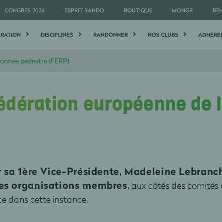
CONGRÈS 2026
ESPRIT RANDO
BOUTIQUE
MONGR
BÉ
ÉRATION
DISCIPLINES
RANDONNER
NOS CLUBS
ADHÉRE
donnée pédestre (FERP)
édération européenne de 
r sa 1ère Vice-Présidente, Madeleine Lebranc
es organisations membres,
aux côtés des comités
ce dans cette instance.