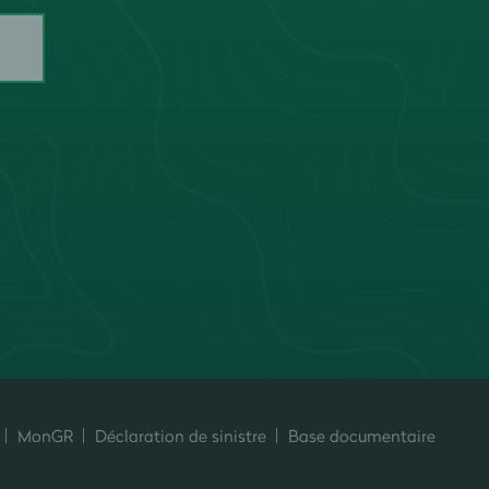
MonGR
Déclaration de sinistre
Base documentaire
ersonnalisez vos préférences pour contrôler la manière dont vos informati