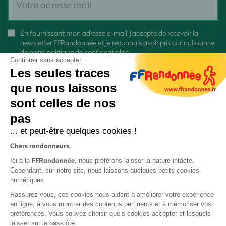
En fournissant mon adresse e-mail, j'accepte de recevoir la
newsletter FFRandonnée et je reconnais avoir pris connaissance
de
notre politique de confidentialité
Continuer sans accepter
Les seules traces
que nous laissons
sont celles de nos
pas
S'inscrire
... et peut-être quelques cookies !
Chers randonneurs,
FFRandonnée
Ici à la
, nous préférons laisser la nature intacte.
Cependant, sur notre site, nous laissons quelques petits cookies
numériques.
Mentions légales et CGU
Rassurez-vous, ces cookies nous aident à améliorer votre expérience
Protection des données
en ligne, à vous montrer des contenus pertinents et à mémoriser vos
préférences. Vous pouvez choisir quels cookies accepter et lesquels
Politique de confidentialité
laisser sur le bas-côté.