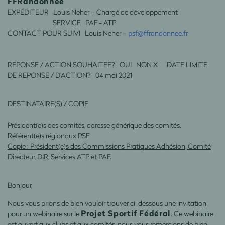
FFRandonnée
EXPÉDITEUR Louis Neher – Chargé de développement
SERVICE PAF - ATP
CONTACT POUR SUIVI Louis Neher –
psf@ffrandonnee.fr
REPONSE / ACTION SOUHAITEE? OUI NON X DATE LIMITE
DE REPONSE / D’ACTION? 04 mai 2021
DESTINATAIRE(S) / COPIE
Président(e)s des comités, adresse générique des comités,
Référent(e)s régionaux PSF
Copie : Président(e)s des Commissions Pratiques Adhésion, Comité
Directeur, DIR, Services ATP et PAF.
Bonjour,
Nous vous prions de bien vouloir trouver ci-dessous une invitation
Projet Sportif Fédéral
pour un webinaire sur le
. Ce webinaire
est ouvert aux clubs et aux comités, nous vous remercions de bien