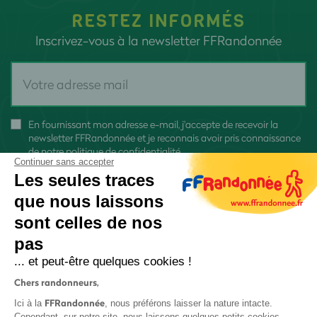
RESTEZ INFORMÉS
Inscrivez-vous à la newsletter FFRandonnée
En fournissant mon adresse e-mail, j'accepte de recevoir la
newsletter FFRandonnée et je reconnais avoir pris connaissance
de
notre politique de confidentialité
Continuer sans accepter
Les seules traces
que nous laissons
sont celles de nos
pas
S'inscrire
... et peut-être quelques cookies !
Chers randonneurs,
FFRandonnée
Ici à la
, nous préférons laisser la nature intacte.
Cependant, sur notre site, nous laissons quelques petits cookies