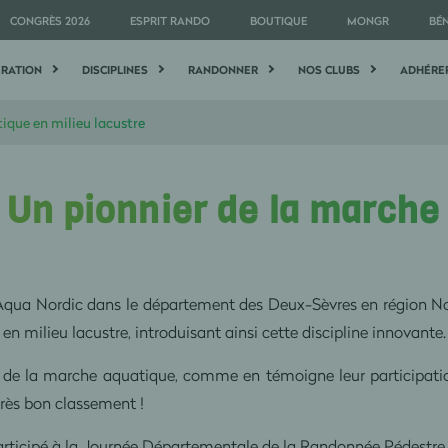
CONGRÈS 2026
ESPRIT RANDO
BOUTIQUE
MONGR
BÉ
ÉRATION
DISCIPLINES
RANDONNER
NOS CLUBS
ADHÉRE
ique en milieu lacustre
 Un pionnier de la marche
Aqua Nordic dans le département des Deux-Sèvres en région Nouv
n milieu lacustre, introduisant ainsi cette discipline innovante.
que de la marche aquatique, comme en témoigne leur participat
très bon classement !
participé à la Journée Départementale de la Randonnée Pédestre