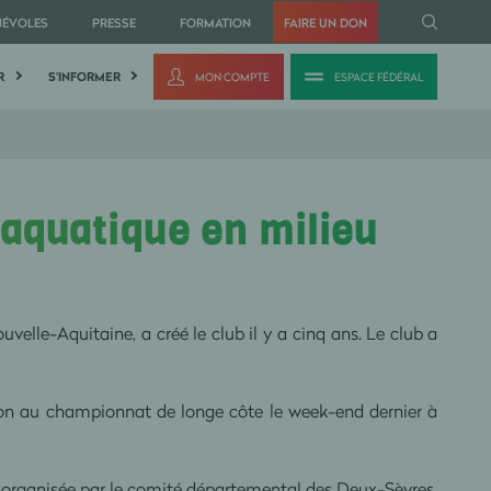
NÉVOLES
PRESSE
FORMATION
FAIRE UN DON
R
S'INFORMER
MON COMPTE
ESPACE FÉDÉRAL
 aquatique en milieu
elle-Aquitaine, a créé le club il y a cinq ans. Le club a
ion au championnat de longe côte le week-end dernier à
 organisée par le comité départemental des Deux-Sèvres,