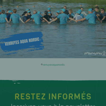
©
verruyesaquanordic
RESTEZ INFORMÉS