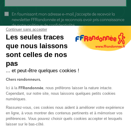
En fournissant mon adresse e-mail, j'accepte de recevoir la
newsletter FFRandonnée et je reconnais avoir pris connaissance
de
notre politique de confidentialité
Continuer sans accepter
Les seules traces
que nous laissons
sont celles de nos
pas
S'inscrire
... et peut-être quelques cookies !
Chers randonneurs,
FFRandonnée
Ici à la
, nous préférons laisser la nature intacte.
Cependant, sur notre site, nous laissons quelques petits cookies
numériques.
Mentions légales et CGU
Rassurez-vous, ces cookies nous aident à améliorer votre expérience
Protection des données
en ligne, à vous montrer des contenus pertinents et à mémoriser vos
préférences. Vous pouvez choisir quels cookies accepter et lesquels
Politique de confidentialité
laisser sur le bas-côté.