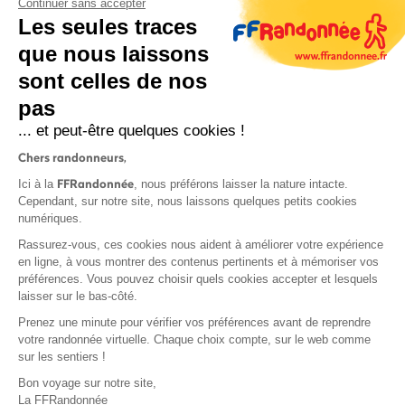
Continuer sans accepter
Les seules traces
que nous laissons
sont celles de nos
S'inscrire
pas
... et peut-être quelques cookies !
Chers randonneurs,
FFRandonnée
Ici à la
, nous préférons laisser la nature intacte.
Cependant, sur notre site, nous laissons quelques petits cookies
numériques.
Mentions légales et CGU
Rassurez-vous, ces cookies nous aident à améliorer votre expérience
Protection des données
en ligne, à vous montrer des contenus pertinents et à mémoriser vos
préférences. Vous pouvez choisir quels cookies accepter et lesquels
Politique de confidentialité
laisser sur le bas-côté.
Prenez une minute pour vérifier vos préférences avant de reprendre
votre randonnée virtuelle. Chaque choix compte, sur le web comme
sur les sentiers !
Contact
Bon voyage sur notre site,
MonGR
La FFRandonnée