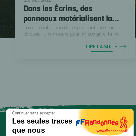
05/08/2026
Dans les Écrins, des
panneaux matérialisent la...
La matérialisation de l'espace autorisée au
bivouac : une mesure pour mieux gérer la fré...
LIRE LA SUITE
Continuer sans accepter
Les seules traces
que nous