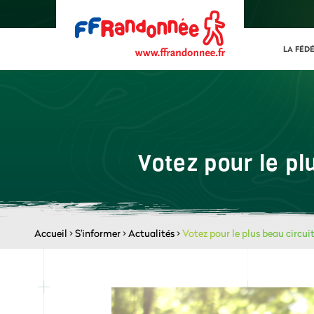
LA FÉD
Votez pour le p
Accueil
>
S'informer
>
Actualités
>
Votez pour le plus beau circu