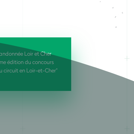
andonnée Loir et Cher
me édition du concours
 circuit en Loir-et-Cher"