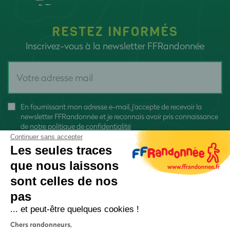
RESTEZ INFORMÉS
Inscrivez-vous à la newsletter FFRandonnée
En fournissant mon adresse e-mail, j'accepte de recevoir la
newsletter FFRandonnée et je reconnais avoir pris connaissance
de
notre politique de confidentialité
Continuer sans accepter
Les seules traces
que nous laissons
sont celles de nos
S'inscrire
pas
... et peut-être quelques cookies !
Chers randonneurs,