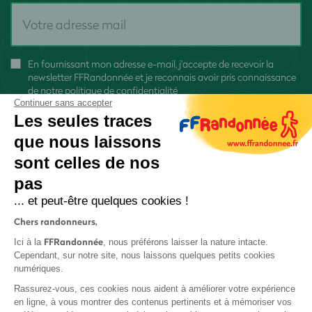
En fournissant mon adresse e-mail, j'accepte de recevoir la
newsletter FFRandonnée et je reconnais avoir pris connaissance
de
notre politique de confidentialité
Continuer sans accepter
Les seules traces
que nous laissons
sont celles de nos
S'inscrire
pas
... et peut-être quelques cookies !
Chers randonneurs,
FFRandonnée
Ici à la
, nous préférons laisser la nature intacte.
Cependant, sur notre site, nous laissons quelques petits cookies
numériques.
Mentions légales et CGU
Rassurez-vous, ces cookies nous aident à améliorer votre expérience
Protection des données
en ligne, à vous montrer des contenus pertinents et à mémoriser vos