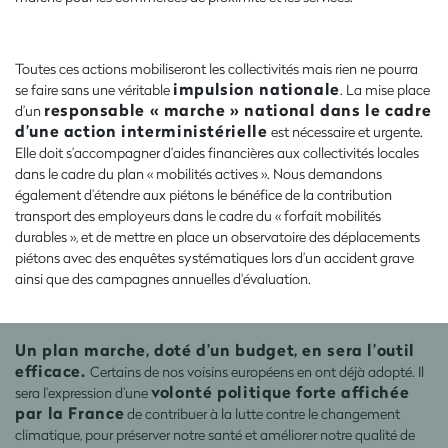
Toutes ces actions mobiliseront les collectivités mais rien ne pourra
impulsion nationale
se faire sans une véritable
. La mise place
responsable « marche » national dans le cadre
d’un
d’une action interministérielle
est nécessaire et urgente.
Elle doit s’accompagner d’aides financières aux collectivités locales
dans le cadre du plan « mobilités actives ». Nous demandons
également d’étendre aux piétons le bénéfice de la contribution
transport des employeurs dans le cadre du « forfait mobilités
durables », et de mettre en place un observatoire des déplacements
piétons avec des enquêtes systématiques lors d’un accident grave
ainsi que des campagnes annuelles d'évaluation.
Un plan marche, doté d’un budget, en sera l’outil
efficace.
Certains de nos voisins européens en ont déjà adopté. Il
volonté politique forte
affichée
sera l’expression d’une
par la France
de contribuer à la lutte contre le changement
climatique, pour préserver notre santé et améliorer notre qualité de