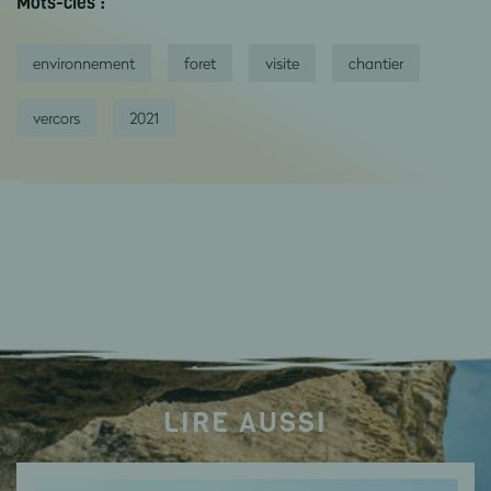
Mots-clés :
environnement
foret
visite
chantier
vercors
2021
LIRE AUSSI