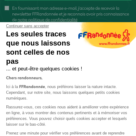
En fournissant mon adresse e-mail, j'accepte de recevoir la
newsletter FFRandonnée et je reconnais avoir pris connaissance
de
notre politique de confidentialité
Continuer sans accepter
Les seules traces
que nous laissons
sont celles de nos
S'inscrire
pas
... et peut-être quelques cookies !
Chers randonneurs,
FFRandonnée
Ici à la
, nous préférons laisser la nature intacte.
Cependant, sur notre site, nous laissons quelques petits cookies
numériques.
Mentions légales et CGU
Rassurez-vous, ces cookies nous aident à améliorer votre expérience
Protection des données
en ligne, à vous montrer des contenus pertinents et à mémoriser vos
Politique de confidentialité
préférences. Vous pouvez choisir quels cookies accepter et lesquels
laisser sur le bas-côté.
Prenez une minute pour vérifier vos préférences avant de reprendre