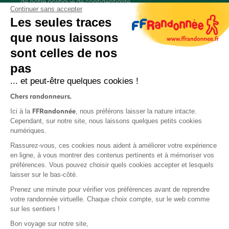
de
notre politique de confidentialité
Continuer sans accepter
Les seules traces
que nous laissons
sont celles de nos
pas
S'inscrire
... et peut-être quelques cookies !
Chers randonneurs,
FFRandonnée
Ici à la
, nous préférons laisser la nature intacte.
Cependant, sur notre site, nous laissons quelques petits cookies
numériques.
Mentions légales et CGU
Rassurez-vous, ces cookies nous aident à améliorer votre expérience
Protection des données
en ligne, à vous montrer des contenus pertinents et à mémoriser vos
préférences. Vous pouvez choisir quels cookies accepter et lesquels
Politique de confidentialité
laisser sur le bas-côté.
Prenez une minute pour vérifier vos préférences avant de reprendre
votre randonnée virtuelle. Chaque choix compte, sur le web comme
sur les sentiers !
Contact
Bon voyage sur notre site,
MonGR