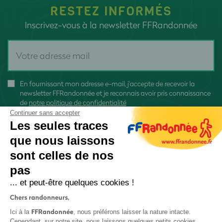
RESTEZ INFORMÉS
Inscrivez-vous à la newsletter FFRandonnée
En fournissant mon adresse e-mail, j'accepte de recevoir la
newsletter FFRandonnée et je reconnais avoir pris connaissance
de
notre politique de confidentialité
Continuer sans accepter
Les seules traces
que nous laissons
sont celles de nos
S'inscrire
pas
... et peut-être quelques cookies !
Chers randonneurs,
FFRandonnée
Ici à la
, nous préférons laisser la nature intacte.
Cependant, sur notre site, nous laissons quelques petits cookies