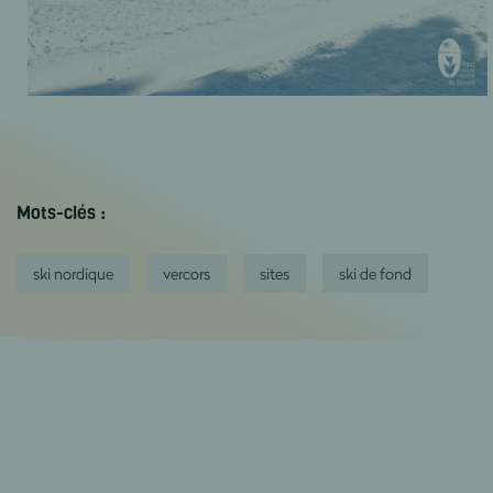
Mots-clés :
ski nordique
vercors
sites
ski de fond