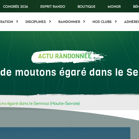
CONGRÈS 2026
ESPRIT RANDO
BOUTIQUE
MONGR
BÉ
ÉRATION
DISCIPLINES
RANDONNER
NOS CLUBS
ADHÉRE
ACTU RANDONNÉE
u de moutons égaré dans le S
ons égaré dans le Semnoz (Haute-Savoie)