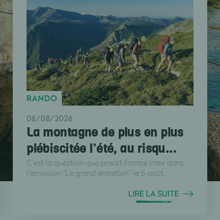
RANDO
08/08/2026
La montagne de plus en plus
plébiscitée l’été, au risqu...
C’est la question que posait France Inter dans
l’émission “Le grand entretien” le 6 août.
LIRE LA SUITE