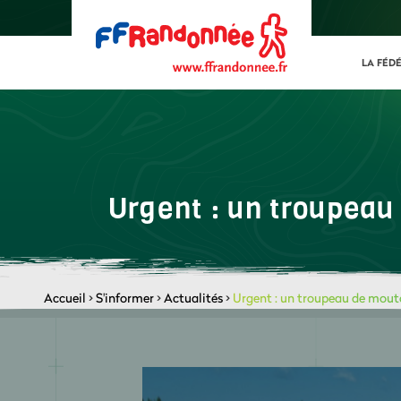
LA FÉD
Urgent : un troupea
Accueil
>
S'informer
>
Actualités
>
Urgent : un troupeau de mout