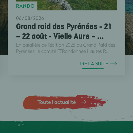
RANDO
06/08/2026
Grand raid des Pyrénées - 21
– 22 août - Vielle Aure – ...
En parallèle de l'édition 2026 du Grand Raid des
Pyrénées, le comité FFRandonnée Hautes P...
LIRE LA SUITE
Toute l’actualité