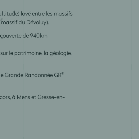
ltitude) lové entre les massifs
- massif du Dévoluy).
 découverte de 940km
r le patrimoine, la géologie,
®
es de Grande Randonnée GR
rcors, à Mens et Gresse-en-