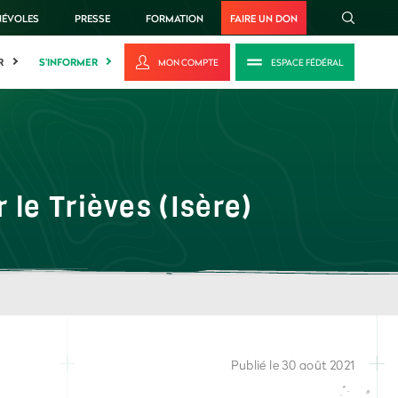
NÉVOLES
PRESSE
FORMATION
FAIRE UN DON
R
S'INFORMER
MON COMPTE
ESPACE FÉDÉRAL
 le Trièves (Isère)
Publié le 30 août 2021