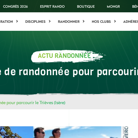
CONGRÈS 2026
ESPRIT RANDO
BOUTIQUE
MONGR
BÉ
ÉRATION
DISCIPLINES
RANDONNER
NOS CLUBS
ADHÉRE
ACTU RANDONNÉE
 de randonnée pour parcourir
e pour parcourir le Trièves (Isère)