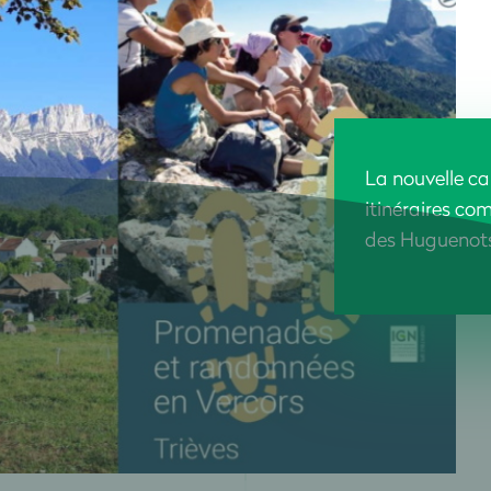
La nouvelle ca
itinéraires co
des Huguenots