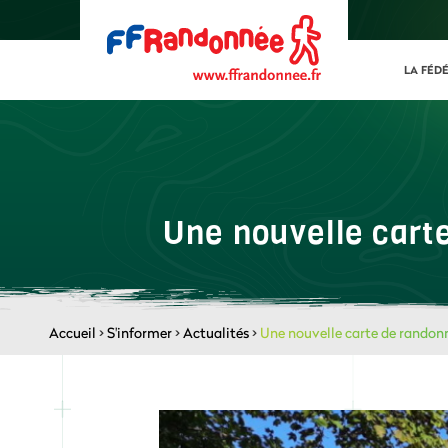
LA FÉD
Une nouvelle carte
Accueil
>
S'informer
>
Actualités
>
Une nouvelle carte de randonné