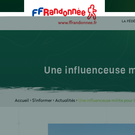
LA FÉD
Une influenceuse m
Accueil
>
S'informer
>
Actualités
>
Une influenceuse milite pou