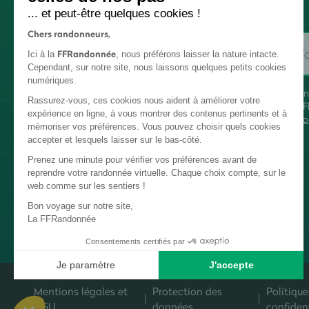
... et peut-être quelques cookies !
Chers randonneurs,
FFRandonnée
Ici à la
, nous préférons laisser la nature intacte.
Cependant, sur notre site, nous laissons quelques petits cookies
numériques.
En
Rassurez-vous, ces cookies nous aident à améliorer votre
FF
expérience en ligne, à vous montrer des contenus pertinents et à
co
mémoriser vos préférences. Vous pouvez choisir quels cookies
accepter et lesquels laisser sur le bas-côté.
Prenez une minute pour vérifier vos préférences avant de
reprendre votre randonnée virtuelle. Chaque choix compte, sur le
web comme sur les sentiers !
Bon voyage sur notre site,
La FFRandonnée
Consentements certifiés par
Je paramètre
J'accepte
Plateforme de Gestion du Consentement : Personnalisez vos Options
Axeptio consent
Mentions légales et
Protection des
Politique
Notre plateforme vous permet d'adapter et de gérer vos paramètres de c
CGU
données
confident