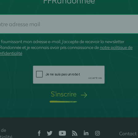
FFRandonnée
 fournissant mon adresse e-mail, j'accepte de recevoir la newsletter
Randonnée et je reconnais avoir pris connaissance de
notre politique de
nfidentialité
S'inscrire
 de
Contact
onfidentialité, en garantissant la conformité avec les réglementations. P
ialité