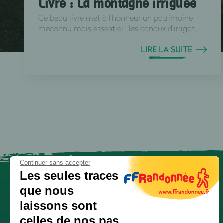
Livre : La montagne irriguée
Ce beau livre met à l’honneur un patrimoine
méconnu mais essentiel : les canaux d’irrigat...
LIRE LA SUITE
Continuer sans accepter
Les seules traces
que nous
laissons sont
celles de nos pas