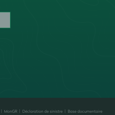
MonGR
Déclaration de sinistre
Base documentaire
ersonnalisez vos préférences pour contrôler la manière dont vos informati